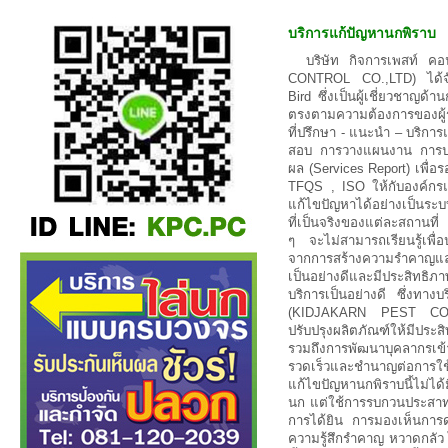
บริการแก้ปัญหานกพิราบ
บริษัท กิจการเพสท์ 
CONTROL CO.,LTD) ได้จั
Bird ซึ่งเป็นผู้เชี่ยวชาญด
ตรงตามความต้องการของผู้รั
ที่ปรึกษา - แนะนำ – บริก
สอบ การวางแผนงาน การป
ผล (Services Report) เพื
TFQS , ISO ให้กับองค์กรแ
แก้ไขปัญหาได้อย่างเป็นระ
ที่เป็นจริงของแต่ละสถานที่
ๆ จะไม่สามารถเรียนรู้เพื่อ
จากการสร้างความรำคาญแ
เป็นอย่างดีและมีประสิทธ
บริการเป็นอย่างดี ซึ่งทา
(KIDJAKARN PEST CON
ปรับปรุงผลิตภัณฑ์ให้มีปร
รวมถึงการพัฒนาบุคลากรเข้
รวดเร็วและชำนาญต่อการใช้
แก้ไขปัญหานกพิราบนี้ไม่ได
นก แต่ใช้การรบกวนประสาทท
การได้ยิน การมองเห็นการด
ความรู้สึกรำคาญ หวาดกลัว