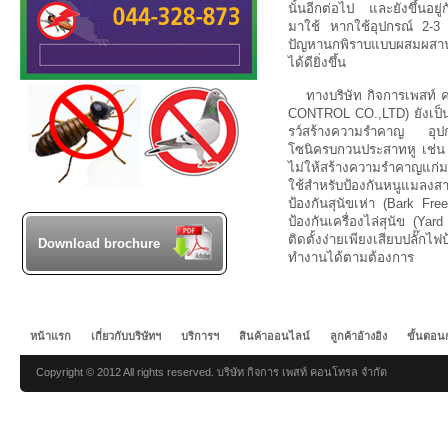
นั้นอีกต่อไป และยังขึ้นอยู
มาใช้ หากใช้อุปกรณ์ 2-3 
ปัญหานกพิราบแบบผสมผสาน 
ได้ดียิ่งขึ้น
ทางบริษัท กิจการเพสท
CONTROL CO.,LTD) ยังเป็น
รว์สร้างความรำคาญ อุปกรณ์
โซนิครบกวนประสาทหู เช่น 
ไม่ให้สร้างความรำคาญแก่มน
ใช้สำหรับป้องกันหนูแมล
ป้องกันสุนัขเห่า (Bark Free)
ป้องกันเครื่องไล่สุนัข (Yard
ติดตั้งง่ายเพียงเสียบปลั๊
Download brochure
ทำงานได้ตามต้องการ
หน้าแรก
เกี่ยวกับบริษัทฯ
บริการฯ
สินค้าออนไลน์
ลูกค้าอ้างอิง
ขั้นตอน
Copyright © 2012 All rights reserved. บริษัท กิจการ เพสท์ คอนโทรล จำกัด